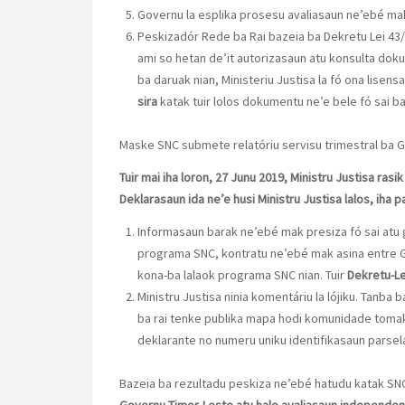
Governu la esplika prosesu avaliasaun ne’ebé mak 
Peskizadór Rede ba Rai bazeia ba Dekretu Lei 43/
ami so hetan de’it autorizasaun atu konsulta dokum
ba daruak nian, Ministeriu Justisa la fó ona lise
sira
katak tuir lolos dokumentu ne’e bele fó sai ba
Maske SNC submete relatóriu servisu trimestral ba Go
Tuir mai iha loron, 27 Junu 2019, Ministru Justisa ra
Deklarasaun ida ne’e husi Ministru Justisa lalos, iha p
Informasaun barak ne’ebé mak presiza fó sai atu g
programa SNC, kontratu ne’ebé mak asina entre GM
kona-ba lalaok programa SNC nian. Tuir
Dekretu-L
Ministru Justisa ninia komentáriu la lójiku. Tanb
ba rai tenke publika mapa hodi komunidade tomak b
deklarante no numeru uniku identifikasaun parsela
Bazeia ba rezultadu peskiza ne’ebé hatudu katak SNC