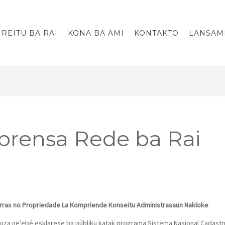
IREITU BA RAI
KONA BA AMI
KONTAKTO
LANSAM
prensa Rede ba Rai
Terras no Propriedade La Kompriende Konseitu Administrasaun Nakloke
skiza ne’ebé esklarese ba públiku katak programa Sistema Nasional Cadastru 