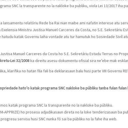
rama SNC la transparente no la nakloke ba publiku, viola Lei 13/2017 iha pa
ha lansamentu relatóriu Rede ba Rai nian maibe ami nafatin interese atu se
Exelensia Ministru Justisa Manuel Carceres da Costa, no S.E. Sekretáriu Es
’e hatudu katak Governu laiha vontade atu tur hamutuk ho Sosiedade Sivíl a
u Justisa Manuel Carceres da Costa ho S.E. Sekretáriu Estadu Terras no Pr
kretu-Lei 32/2008
ka direitu asesu dokumentu ofisial sira ne’ebe mak eskla
ka, klarifika no hatan fila fali ba deklarasaun balu husi parte VIII Governu R
ropriedade hato’o katak programa SNC nakloke ba públiku tanba fulan fulan 
omos katak programa SNC la transparente no la nakloke ba públiku.
-APPRIZE) ho prosesu adjudikasaun direta no la loke tenderizasaun ba pub
o progresu servisu husi SNC nunka fó sai ba públiku no la fahe iha web.