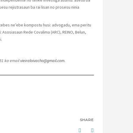
o independente no tenke investiga asuntu: asesu ba
esu rejistrasaun ba rai lisan no prosesu ninia
ivu tebes ne’ebe kompostu husi: advogadu, ema peritu
si: Asosiasaun Rede Covalima (ARC), REINO, Belun,
i.
481 ka email
vieiraloivacho@gmail.com
.
SHARE