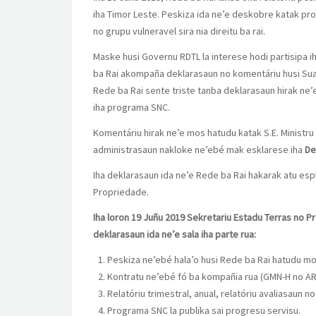
iha Timor Leste. Peskiza ida ne’e deskobre katak prog
no grupu vulneravel sira nia direitu ba rai.
Maske husi Governu RDTL la interese hodi partisipa i
ba Rai akompaña deklarasaun no komentáriu husi Sua 
Rede ba Rai sente triste tanba deklarasaun hirak ne
iha programa SNC.
Komentáriu hirak ne’e mos hatudu katak S.E. Ministr
administrasaun nakloke ne’ebé mak esklarese iha
De
Iha deklarasaun ida ne’e Rede ba Rai hakarak atu espli
Propriedade.
Iha loron 19 Juñu 2019 Sekretariu Estadu Terras no P
deklarasaun ida ne’e sala iha parte rua:
Peskiza ne’ebé hala’o husi Rede ba Rai hatudu m
Kontratu ne’ebé fó ba kompañia rua (GMN-H no ARM
Relatóriu trimestral, anual, relatóriu avaliasaun n
Programa SNC la publika sai progresu servisu.