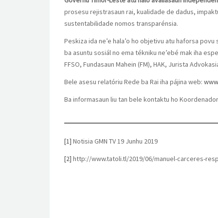
Governu Timor-Leste atu halo avaliasaun independe
prosesu rejistrasaun rai, kualidade de dadus, impaktu 
sustentabilidade nomos transparénsia.
Peskiza ida ne’e hala’o ho objetivu atu haforsa povu 
ba asuntu sosiál no ema tékniku ne’ebé mak iha esper
FFSO, Fundasaun Mahein (FM), HAK, Jurista Advokasia 
Bele asesu relatóriu Rede ba Rai iha pájina web:
www.
Ba informasaun liu tan bele kontaktu ho Koordenador
[1]
Notisia GMN TV 19 Junhu 2019
[2]
http://www.tatoli.tl/2019/06/manuel-carceres-re