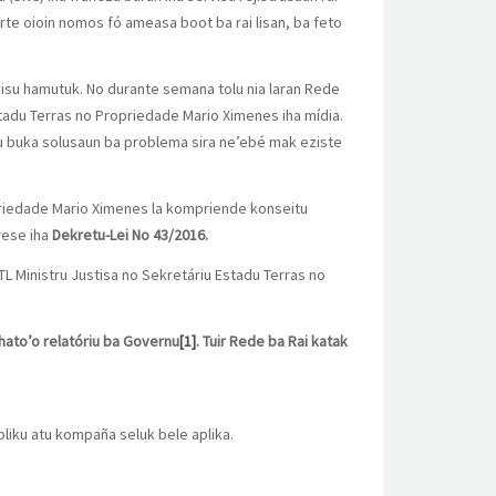
rte oioin nomos fó ameasa boot ba rai lisan, ba feto
rvisu hamutuk. No durante semana tolu nia laran Rede
tadu Terras no Propriedade Mario Ximenes iha mídia.
tu buka solusaun ba problema sira ne’ebé mak eziste
opriedade Mario Ximenes la kompriende konseitu
rese iha
Dekretu-Lei No 43/2016.
DTL Ministru Justisa no Sekretáriu Estadu Terras no
hato’o relatóriu ba Governu
[1]
. Tuir Rede ba Rai katak
liku atu kompaña seluk bele aplika.