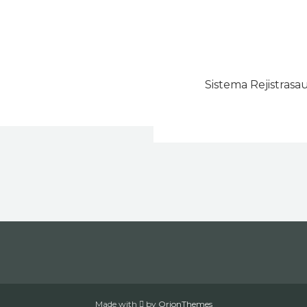
Sistema Rejistrasau
Made with
by
OrionThemes