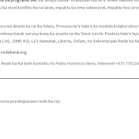
nte ba programa SNC
iha tempu badak. Avaliasaun ida ne’e tenke nakloke n
ba nivel konflitu iha rai laran, impaktu ba ema vulneravel, impaktu husi pros
sira nia direitu ba rai iha futuru. Prosesu ne’e hala’o ho modelu kolaborat
iénsia barak servisu kona-ba asuntu rai iha Timor-Leste. Peskiza hala’o hu
(JA), JSMP, KSI, La’o Hamutuk, Liberta, Oxfam, no Sekretariadu Rede ba Ra
redebarai.org
.
 Rede ba Rai b
ele kontaktu ho Pedro Hortencio Vieira, telemovel +670 77811
sposta-preokupasaun-rede-ba-rai/