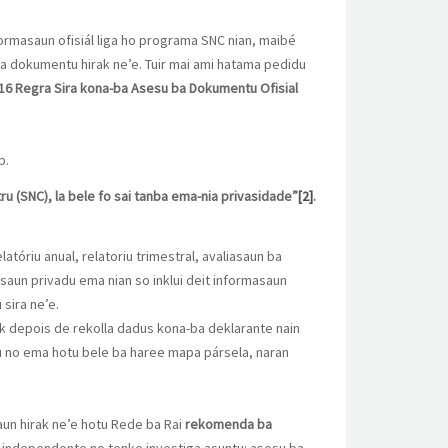
ormasaun ofisiál liga ho programa SNC nian, maibé
 ba dokumentu hirak ne’e. Tuir mai ami hatama pedidu
16 Regra Sira kona-ba Asesu ba Dokumentu Ofisial
b.
ru (SNC), la bele fo sai tanba ema-nia privasidade”
[2]
.
tóriu anual, relatoriu trimestral, avaliasaun ba
aun privadu ema nian so inklui deit informasaun
 sira ne’e.
tak depois de rekolla dadus kona-ba deklarante nain
piu no ema hotu bele ba haree mapa pársela, naran
aun hirak ne’e hotu Rede ba Rai
rekomenda ba