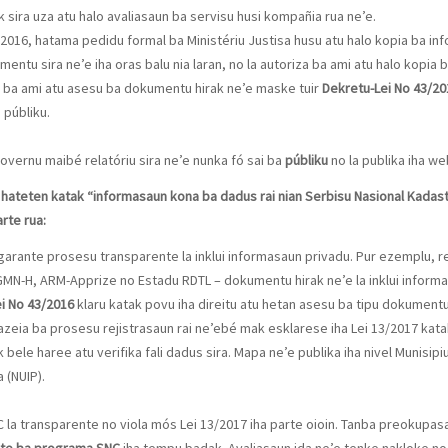
sira uza atu halo avaliasaun ba servisu husi kompañia rua ne’e.
2016, hatama pedidu formal ba Ministériu Justisa husu atu halo kopia ba inf
entu sira ne’e iha oras balu nia laran, no la autoriza ba ami atu halo kopia
nsa ba ami atu asesu ba dokumentu hirak ne’e maske tuir
Dekretu-Lei No 43/20
 públiku.
vernu maibé relatóriu sira ne’e nunka fó sai ba
públiku
no la publika iha we
sik hateten katak “informasaun kona ba dadus rai nian Serbisu Nasional Kadast
arte rua:
arante prosesu transparente la inklui informasaun privadu. Pur ezemplu, rela
N-H, ARM-Apprize no Estadu RDTL – dokumentu hirak ne’e la inklui informas
ei No 43/2016
klaru katak povu iha direitu atu hetan asesu ba tipu dokumentu
a bazeia ba prosesu rejistrasaun rai ne’ebé mak esklarese iha Lei 13/2017 ka
ele haree atu verifika fali dadus sira. Mapa ne’e publika iha nivel Munisi
 (NUIP).
 la transparente no viola mós Lei 13/2017 iha parte oioin. Tanba preokupas