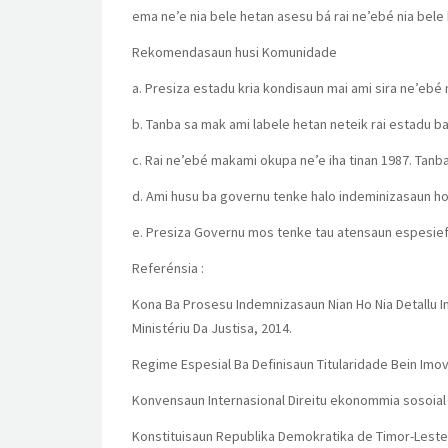
ema ne’e nia bele hetan asesu bá rai ne’ebé nia bele
Rekomendasaun husi Komunidade
a. Presiza estadu kria kondisaun mai ami sira ne’ebé m
b. Tanba sa mak ami labele hetan neteik rai estadu ba
c. Rai ne’ebé makami okupa ne’e iha tinan 1987. Tanba 
d. Ami husu ba governu tenke halo indeminizasaun ho d
e. Presiza Governu mos tenke tau atensaun espesiefik
Referénsia :
Kona Ba Prosesu Indemnizasaun Nian Ho Nia Detallu In
Ministériu Da Justisa, 2014.
Regime Espesial Ba Definisaun Titularidade Bein Imov
Konvensaun Internasional Direitu ekonommia sosoial 
Konstituisaun Republika Demokratika de Timor-Leste (