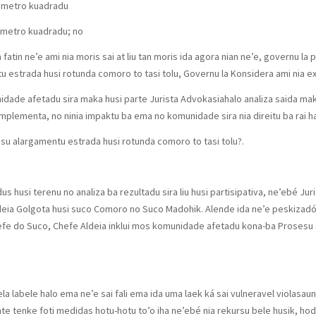
a metro kuadradu
a metro kuadradu; no
 fatin ne’e ami nia moris sai at liu tan moris ida agora nian ne’e, governu la
 estrada husi rotunda comoro to tasi tolu, Governu la Konsidera ami nia ex
idade afetadu sira maka husi parte Jurista Advokasiahalo analiza saida ma
mplementa, no ninia impaktu ba ema no komunidade sira nia direitu ba rai ha
su alargamentu estrada husi rotunda comoro to tasi tolu?.
us husi terenu no analiza ba rezultadu sira liu husi partisipativa, ne’ebé Jur
ldeia Golgota husi suco Comoro no Suco Madohik. Alende ida ne’e peskizadór
hefe do Suco, Chefe Aldeia inklui mos komunidade afetadu kona-ba Prosesu
ela labele halo ema ne’e sai fali ema ida uma laek ká sai vulneravel violasau
ante tenke foti medidas hotu-hotu to’o iha ne’ebé nia rekursu bele husik, h