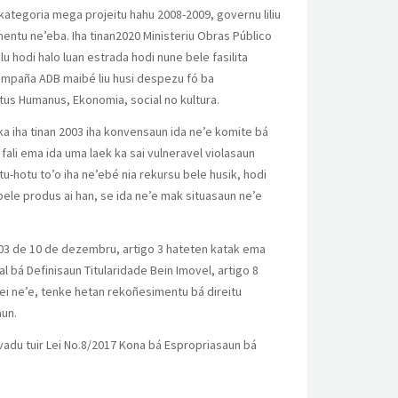
ategoria mega projeitu hahu 2008-2009, governu liliu
entu ne’eba. Iha tinan2020 Ministeriu Obras Público
 hodi halo luan estrada hodi nune bele fasilita
kompaña ADB maibé liu husi despezu fó ba
us Humanus, Ekonomia, social no kultura.
ka iha tinan 2003 iha konvensaun ida ne’e komite bá
 fali ema ida uma laek ka sai vulneravel violasaun
tu-hotu to’o iha ne’ebé nia rekursu bele husik, hodi
ele produs ai han, se ida ne’e mak situasaun ne’e
2003 de 10 de dezembru, artigo 3 hateten katak ema
l bá Definisaun Titularidade Bein Imovel, artigo 8
 lei ne’e, tenke hetan rekoñesimentu bá direitu
aun.
ivadu tuir Lei No.8/2017 Kona bá Espropriasaun bá