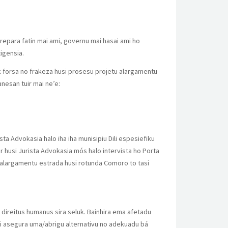
 prepara fatin mai ami, governu mai hasai ami ho
igensia.
k forsa no frakeza husi prosesu projetu alargamentu
nesan tuir mai ne’e:
ista Advokasia halo iha iha munisipiu Dili espesiefiku
 husi Jurista Advokasia mós halo intervista ho Porta
 alargamentu estrada husi rotunda Comoro to tasi
n direitus humanus sira seluk. Bainhira ema afetadu
odi asegura uma/abrigu alternativu no adekuadu bá