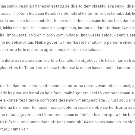
n sanulu resin sia hanesan estadu de direito demokratiku sira seluk, direitu
otesaun iha Konstituisaun Republika Demokratika de Timor-Leste habadak ho s
ada hodi halo ba uzu públiku, tenke selu indeminizasaun loloos ba sidadaun,
, inklui tinan tolu iha Japaun nia okupasaun, Indonezia durante tinan 24 no
 iha Timor-Leste. To’o ohin loron komunidade Timor-Leste seidauk senti si
 rai no selseluk tan. Maibé governu Timor-Leste hamutuk ho parseiru interna
adaun hotu-hotu maibé to agora seidauk hetan nia solusaun.
a iha area rotunda Comoro to’o tasi tolu, ho objektivu atu haluan tan estra
iku tebes ba Timor-Leste tanba bele fasilita no sei hasa’e mobilidade ema n
 nudar fundamentu importante hanesan motor ba dezenvovimentu nasional, 
ade ka povu nia kintal ka hela fatin, maibé governu sei fó kompensasaun. 
e’e konserteza tenke konfronta dezenvolvimentu estrada liu husi povu sira 
 problema ba ambiente maibé mosu problema sosial ne’ebé sei konfronta ba
 no rai estadu governu sei fó kompensasaun ne’ebé justu no prepara fatin ba 
 to’o tasi tolukomunidade afetadu hamutuk 184 uma kain hanesan iha Aldei
tuk 17 uma kain.