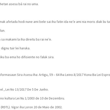
 hetan asesu bá rai no uma.
ak afetadu hodi nune ami bele sai iha fatin ida ne’e ami nia moris diak liu t
lun.
sa makami la iha direitu ba rai ne’e.
ignu tuir lei haruka.
u ba ema ho difisiente no faluk sira.
formasaun Sira Asesu Iha: Artigu, 59 – 64 Iha Leino.8/2017 Kona Ba Lei Espr
el , Lei No 13/2017 De 5 De Junho.
no kultura Lei Nu 1/2003 de 10 de Dezembru.
RDTL). Vigor iha Loron 20 de Maio de 2002.