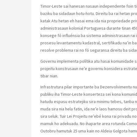
Timor-Leste sai hanesan nasaun independente foin tina
baziku ba sidadaun hotu-hotu. Direitu ba rai hetan pr
katak Atu hetan eh hasai ema ida nia propriedade priv
administrasaun kolonial Portuguesa durante tinan 450
konsege fó influénsia ba sistema administrasaun rai
prosesu levantamentu kadastral, sertifikadu na’in ba
resolve problema rai no fó seguransa direitu ba sid
Governu implementa polítika atu hasai komunidade sir
projeitu konstrusaun ne’e governu konsidera estratej
tibar nian.
Infrastrutura pilar importante ba Dezenvolvimentu
publiku iha Timor-Leste konserteza sei kona komunid
hatudu espasu estratejiku sira minimu tebes, tanba n
muda sira nia hela fatin, ida ne’e laos hamosu deit
sira seluk. Tuir Lei Projeitu ne’ebé kona rai privadu
mamuk ho adekuadu. No ihaparte area rotunda Comoro
Outobru hamutuk 25 uma kain no Aldeia Golgota hamu