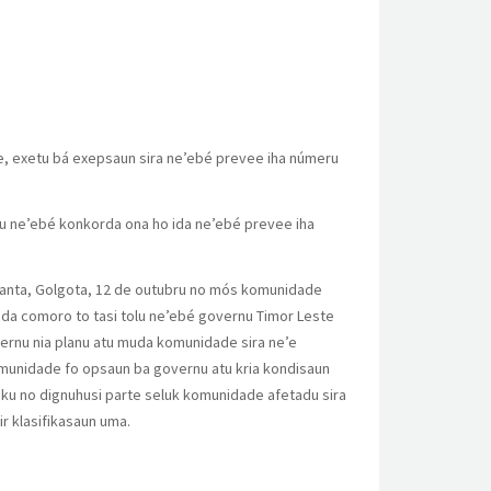
nte, exetu bá exepsaun sira ne’ebé prevee iha númeru
eitu ne’ebé konkorda ona ho ida ne’ebé prevee iha
a-Santa, Golgota, 12 de outubru no mós komunidade
nda comoro to tasi tolu ne’ebé governu Timor Leste
overnu nia planu atu muda komunidade sira ne’e
omunidade fo opsaun ba governu atu kria kondisaun
ku no dignuhusi parte seluk komunidade afetadu sira
r klasifikasaun uma.