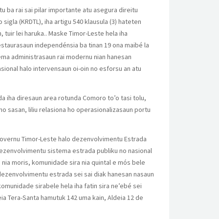
 ba rai sai pilar importante atu asegura direitu
igla (KRDTL), iha artigu 540 klausula (3) hateten
 tuir lei haruka.. Maske Timor-Leste hela iha
 restaurasaun independénsia ba tinan 19 ona maibé la
stema administrasaun rai modernu nian hanesan
sional halo intervensaun oi-oin no esforsu an atu
da iha diresaun area rotunda Comoro to’o tasi tolu,
o sasan, liliu relasiona ho operasionalizasaun portu
governu Timor-Leste halo dezenvolvimentu Estrada
Dezenvolvimentu sistema estrada publiku no nasional
nia moris, komunidade sira nia quintal e mós bele
 dezenvolvimentu estrada sei sai diak hanesan nasaun
komunidade sirabele hela iha fatin sira ne’ebé sei
a Tera-Santa hamutuk 142 uma kain, Aldeia 12 de