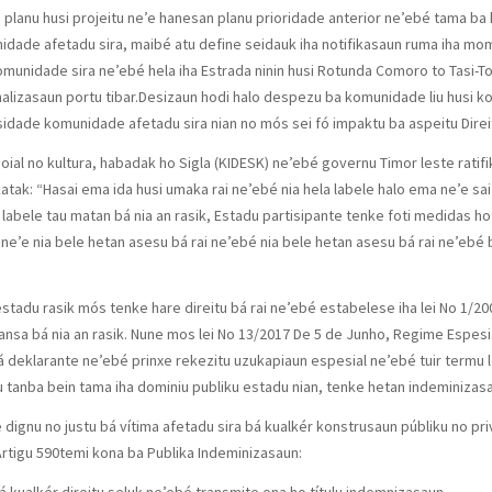
lanu husi projeitu ne’e hanesan planu prioridade anterior ne’ebé tama ba k
idade afetadu sira, maibé atu define seidauk iha notifikasaun ruma iha mom
unidade sira ne’ebé hela iha Estrada ninin husi Rotunda Comoro to Tasi-Tolu
onalizasaun portu tibar.Desizaun hodi halo despezu ba komunidade liu husi 
dade komunidade afetadu sira nian no mós sei fó impaktu ba aspeitu Direit
ial no kultura, habadak ho Sigla (KIDESK) ne’ebé governu Timor leste ratifi
atak: “Hasai ema ida husi umaka rai ne’ebé nia hela labele halo ema ne’e sai
 labele tau matan bá nia an rasik, Estadu partisipante tenke foti medidas ho
’e nia bele hetan asesu bá rai ne’ebé nia bele hetan asesu bá rai ne’ebé b
estadu rasik mós tenke hare direitu bá rai ne’ebé estabelese iha lei No 1/
ansa bá nia an rasik. Nune mos lei No 13/2017 De 5 de Junho, Regime Espesia
n ká deklarante ne’ebé prinxe rekezitu uzukapiaun espesial ne’ebé tuir termu
 tanba bein tama iha dominiu publiku estadu nian, tenke hetan indeminizas
dignu no justu bá vítima afetadu sira bá kualkér konstrusaun públiku no pr
 Artigu 590temi kona ba Publika Indeminizasaun: