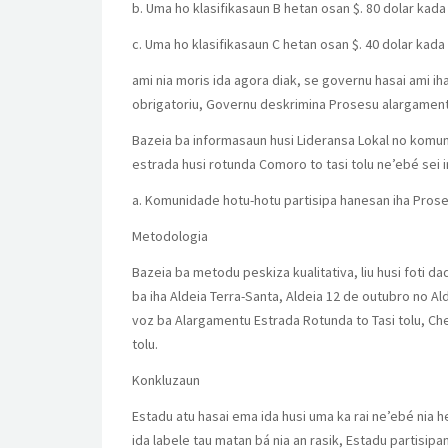
b. Uma ho klasifikasaun B hetan osan $. 80 dolar kad
c. Uma ho klasifikasaun C hetan osan $. 40 dolar kad
ami nia moris ida agora diak, se governu hasai ami iha
obrigatoriu, Governu deskrimina Prosesu alargamentu
Bazeia ba informasaun husi Lideransa Lokal no komun
estrada husi rotunda Comoro to tasi tolu ne’ebé sei i
a. Komunidade hotu-hotu partisipa hanesan iha Prose
Metodologia
Bazeia ba metodu peskiza kualitativa, liu husi foti dad
ba iha Aldeia Terra-Santa, Aldeia 12 de outubro no A
voz ba Alargamentu Estrada Rotunda to Tasi tolu, C
tolu.
Konkluzaun
Estadu atu hasai ema ida husi uma ka rai ne’ebé nia h
ida labele tau matan bá nia an rasik, Estadu partisip