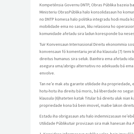
Kompeténsia Governu DNTP, Obras Públika bazeia ba p
Ministeriu ObrasPúblika halo konsolidasaun ho komun
no DNTP komesa halo politika integradu hodi muda kom
mobilidade ema no sasan, liliu relasiona ho operasi
komunidade afetadu sira ladun koresponde ba nesesi
Tuir Konvensaun Internasional Direitu ekonommia soso
konvensaun fó komentariu jeral iha klausula (7) temi k
direitus humanus sira seluk. Bainhira ema afetadu ida
asegura uma/abrigu alternativu no adekuadu bá ema ne
envolve.
Tan ne’e mak atu garante utilidade iha propriedade, 
hotu-hotu iha direitu bá moris, bá liberdade no segur
klausula (6)hateten katak Titular bá direitu uluk nia
propriedade kona bá bein imovel, maibe lakon direitu
Estadu iha obrigasaun atu halo indemnizasaun ne’ebé 
Utilidade Públikutuir provizaun sira mak hanesan iha