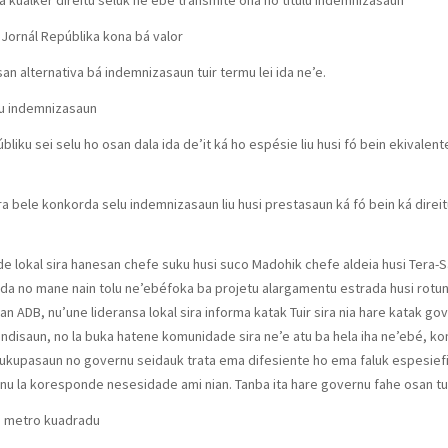
á kualkér direitu seluk ne’ebé transmite ona ho títulu indemnizasaun
 Jornál Repúblika kona bá valor
n alternativa bá indemnizasaun tuir termu lei ida ne’e.
elu indemnizasaun
liku sei selu ho osan dala ida de’it ká ho espésie liu husi fó bein ekivale
sira bele konkorda selu indemnizasaun liu husi prestasaun ká fó bein ká dir
dade lokal sira hanesan chefe suku husi suco Madohik chefe aldeia husi Ter
da no mane nain tolu ne’ebéfoka ba projetu alargamentu estrada husi rotu
n ADB, nu’une lideransa lokal sira informa katak Tuir sira nia hare katak g
ndisaun, no la buka hatene komunidade sira ne’e atu ba hela iha ne’ebé, k
ukupasaun no governu seidauk trata ema difesiente ho ema faluk espesiefi
nu la koresponde nesesidade ami nian. Tanba ita hare governu fahe osan tui
da metro kuadradu