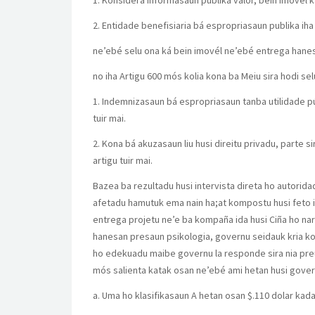
1. Konsidera informasaun publika valor, bein imovél k
2. Entidade benefisiaria bá espropriasaun publika iha
ne’ebé selu ona ká bein imovél ne’ebé entrega hanesa
no iha Artigu 600 mós kolia kona ba Meiu sira hodi s
1. Indemnizasaun bá espropriasaun tanba utilidade púb
tuir mai.
2. Kona bá akuzasaun liu husi direitu privadu, parte 
artigu tuir mai.
Bazea ba rezultadu husi intervista direta ho autori
afetadu hamutuk ema nain ha;at kompostu husi feto i
entrega projetu ne’e ba kompaña ida husi Ciña ho nara
hanesan presaun psikologia, governu seidauk kria ko
ho edekuadu maibe governu la responde sira nia pre
mós salienta katak osan ne’ebé ami hetan husi gover
a. Uma ho klasifikasaun A hetan osan $.110 dolar ka