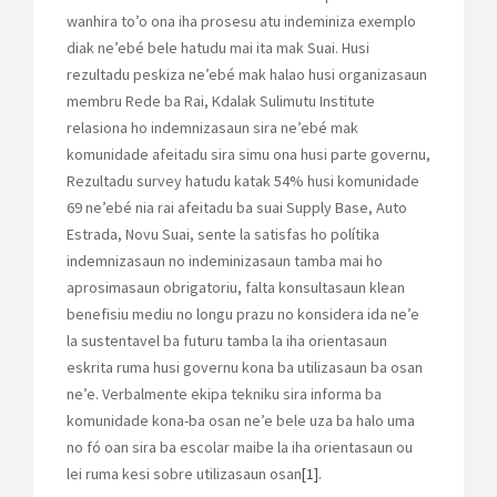
wanhira to’o ona iha prosesu atu indeminiza exemplo
diak ne’ebé bele hatudu mai ita mak Suai. Husi
rezultadu peskiza ne’ebé mak halao husi organizasaun
membru Rede ba Rai, Kdalak Sulimutu Institute
relasiona ho indemnizasaun sira ne’ebé mak
komunidade afeitadu sira simu ona husi parte governu,
Rezultadu survey hatudu katak 54% husi komunidade
69 ne’ebé nia rai afeitadu ba suai Supply Base, Auto
Estrada, Novu Suai, sente la satisfas ho polítika
indemnizasaun no indeminizasaun tamba mai ho
aprosimasaun obrigatoriu, falta konsultasaun klean
benefisiu mediu no longu prazu no konsidera ida ne’e
la sustentavel ba futuru tamba la iha orientasaun
eskrita ruma husi governu kona ba utilizasaun ba osan
ne’e. Verbalmente ekipa tekniku sira informa ba
komunidade kona-ba osan ne’e bele uza ba halo uma
no fó oan sira ba escolar maibe la iha orientasaun ou
lei ruma kesi sobre utilizasaun osan
[1]
.