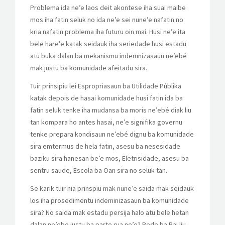
Problema ida ne’e laos deit akontese iha suai maibe
mos iha fatin seluk no ida ne’e sei nune’e nafatin no
kria nafatin problema iha futuru oin mai. Husi ne’e ita
bele hare’e katak seidauk iha seriedade husi estadu
atu buka dalan ba mekanismu indemnizasaun ne’ebé
mak justu ba komunidade afeitadu sira.
Tuir prinsipiu lei Espropriasaun ba Utilidade Públika
katak depois de hasai komunidade husi fatin ida ba
fatin seluk tenke iha mudansa ba moris ne’ebé diak liu
tan kompara ho antes hasai, ne’e signifika governu
tenke prepara kondisaun ne’ebé dignu ba komunidade
sira emtermus de hela fatin, asesu ba nesesidade
baziku sira hanesan be’e mos, Eletrisidade, asesu ba
sentru saude, Escola ba Oan sira no seluk tan.
Se karik tuir nia prinspiu mak nune’e saida mak seidauk
los iha prosedimentu indeminizasaun ba komunidade
sira? No saida mak estadu persija halo atu bele hetan
dalan ne’ebe justu ba parte rua ne’e? Rede ba Rai liu