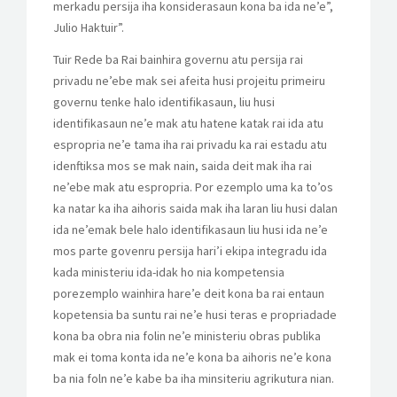
merkadu persija iha konsiderasaun kona ba ida ne’e”,
Julio Haktuir”.
Tuir Rede ba Rai bainhira governu atu persija rai
privadu ne’ebe mak sei afeita husi projeitu primeiru
governu tenke halo identifikasaun, liu husi
identifikasaun ne’e mak atu hatene katak rai ida atu
espropria ne’e tama iha rai privadu ka rai estadu atu
idenftiksa mos se mak nain, saida deit mak iha rai
ne’ebe mak atu espropria. Por ezemplo uma ka to’os
ka natar ka iha aihoris saida mak iha laran liu husi dalan
ida ne’emak bele halo identifikasaun liu husi ida ne’e
mos parte govenru persija hari’i ekipa integradu ida
kada ministeriu ida-idak ho nia kompetensia
porezemplo wainhira hare’e deit kona ba rai entaun
kopetensia ba suntu rai ne’e husi teras e propriadade
kona ba obra nia folin ne’e ministeriu obras publika
mak ei toma konta ida ne’e kona ba aihoris ne’e kona
ba nia foln ne’e kabe ba iha minsiteriu agrikutura nian.