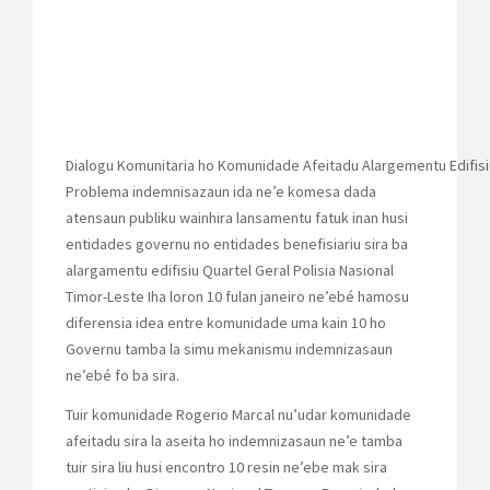
Dialogu Komunitaria ho Komunidade Afeitadu Alargementu Edifisiu Q
Problema indemnisazaun ida ne’e komesa dada
atensaun publiku wainhira lansamentu fatuk inan husi
entidades governu no entidades benefisiariu sira ba
alargamentu edifisiu Quartel Geral Polisia Nasional
Timor-Leste Iha loron 10 fulan janeiro ne’ebé hamosu
diferensia idea entre komunidade uma kain 10 ho
Governu tamba la simu mekanismu indemnizasaun
ne’ebé fo ba sira.
Tuir komunidade Rogerio Marcal nu’udar komunidade
afeitadu sira la aseita ho indemnizasaun ne’e tamba
tuir sira liu husi encontro 10 resin ne’ebe mak sira