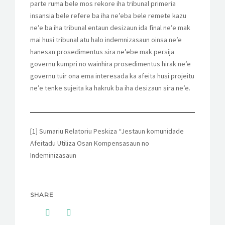
parte ruma bele mos rekore iha tribunal primeria
insansia bele refere ba iha ne’eba bele remete kazu
ne’e ba iha tribunal entaun desizaun ida final ne’e mak
mai husi tribunal atu halo indemnizasaun oinsa ne’e
hanesan prosedimentus sira ne’ebe mak persija
governu kumpri no wainhira prosedimentus hirak ne’e
governu tuir ona ema interesada ka afeita husi projeitu
ne’e tenke sujeita ka hakruk ba iha desizaun sira ne’e.
[1]
Sumariu Relatoriu Peskiza “Jestaun komunidade
Afeitadu Utiliza Osan Kompensasaun no
Indeminizasaun
SHARE