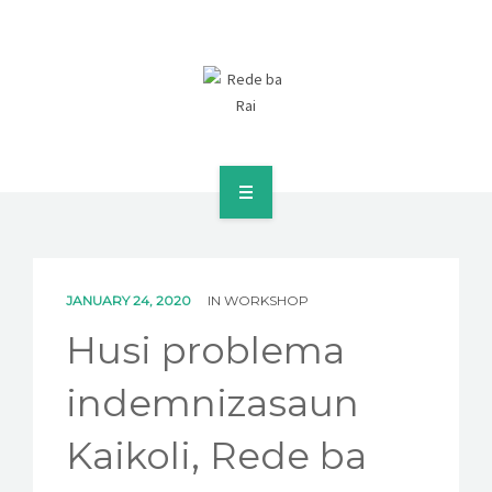
FETO SIRA NIA DIREITU BA RAI
KONA BA AMI
JANUARY 24, 2020
IN
WORKSHOP
KONTAKTO
Husi problema
LANSAMENTU RELATORIU FOUN
indemnizasaun
SEKRETARIADU
Kaikoli, Rede ba