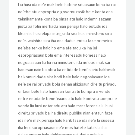
Liu husi ida ne’e mak bele hatene situasaun kona ba rai
ne’ebe atu espropria e governu rasik bele konta ona
teknikamante kona ba oinsa atu halo indemnisazaun
justu ba folin merkadu nian persija halo estudu ida
klean liu husi ekipa integradu sira husi ministeriu sira
ne’e. wainhira sira iha ona dadus entau faze primeira
ne’ebe tenke halo ho ema afeitadu ka iha lei
espropriasaun bolu ema interesadu komesa halo
negosiasaun liu-liu iha ministeriu ida ne’ebe mak sai
hanesan nain ba obra ka entidade benfisiariu hakbesik
ba komunidade sira hodi bele halo negosiasaun ida
ne’e se rai privadu bolu dehan akizisaun direitu privadu
entaun bele halo hanesan kontratu kompra e vende
entre entidade benefisiariu atu halo kontratu kompra e
venda liu husi notariadu atu halo transferensia lu husi
direitu privadu ba iha direitu publiku nian entaun faze
ida ne’e mak persija halo karik faze ida ne’e la susesu
iha lei espropriasaun ne’e mos hatete katak la iha
dalan entaun halo deklarasaun utilidade publika