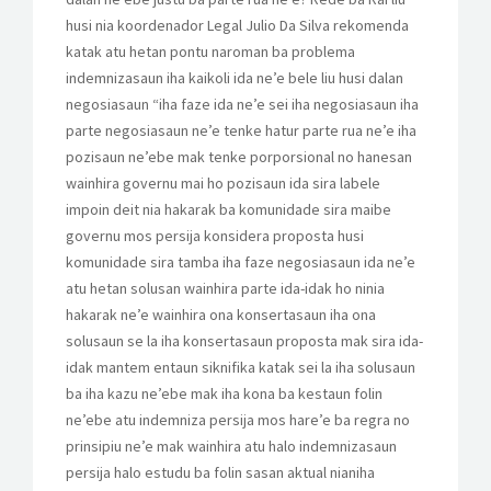
husi nia koordenador Legal Julio Da Silva rekomenda
katak atu hetan pontu naroman ba problema
indemnizasaun iha kaikoli ida ne’e bele liu husi dalan
negosiasaun “iha faze ida ne’e sei iha negosiasaun iha
parte negosiasaun ne’e tenke hatur parte rua ne’e iha
pozisaun ne’ebe mak tenke porporsional no hanesan
wainhira governu mai ho pozisaun ida sira labele
impoin deit nia hakarak ba komunidade sira maibe
governu mos persija konsidera proposta husi
komunidade sira tamba iha faze negosiasaun ida ne’e
atu hetan solusan wainhira parte ida-idak ho ninia
hakarak ne’e wainhira ona konsertasaun iha ona
solusaun se la iha konsertasaun proposta mak sira ida-
idak mantem entaun siknifika katak sei la iha solusaun
ba iha kazu ne’ebe mak iha kona ba kestaun folin
ne’ebe atu indemniza persija mos hare’e ba regra no
prinsipiu ne’e mak wainhira atu halo indemnizasaun
persija halo estudu ba folin sasan aktual nianiha