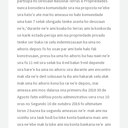
partisipa ho Diresaun Nasional Terras e Propriedades
nunca konsidera komunidade sira nia proposta ne’ebe
sira hato’o ate mai ho ameasa no halo komunidade
uma kain 7 seluk obrigadu tenke aseita ho desizaun
ne’e,“durante ne’e ami koalia ho terras ami la konkorda
se karik estadu persija ami nia propriedade privadu
tenke ser buka rai selu indemnizasaun ba uma no
aihoris depois fo ho osan par ami bele halo fali
konstrusaun, presu ba uma ho aihoris ba hau niain ne’e
sira fo 11 mil sira seluk ba 4 mil balun 9 mil depende
sira hare’e ba uma no aihoris sira durante ami encontro
mak ida ne’e deit solusaun la iha ami hakarak selu uluk
mak uma ho aihoris kona ba rai ne’e depois, mai
ameasa ami mos dalarua ona primeiru iha 2016 30 de
Agusto fatin edifisiu postu administrativu vera cruz 10
oras no Segundo 10 de outubru 2016 fo ultimatum
loron 2 bazea ba segundu ameasas ne’e mak ami nia
vizinhu sira tauk hodi ba loke konta bankaria mais ami
sira ne’ebe mak la loke ami nia konta bankaria ne’e ami