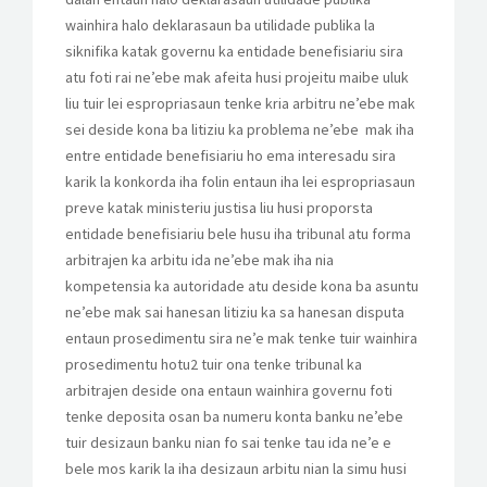
wainhira halo deklarasaun ba utilidade publika la
siknifika katak governu ka entidade benefisiariu sira
atu foti rai ne’ebe mak afeita husi projeitu maibe uluk
liu tuir lei espropriasaun tenke kria arbitru ne’ebe mak
sei deside kona ba litiziu ka problema ne’ebe mak iha
entre entidade benefisiariu ho ema interesadu sira
karik la konkorda iha folin entaun iha lei espropriasaun
preve katak ministeriu justisa liu husi proporsta
entidade benefisiariu bele husu iha tribunal atu forma
arbitrajen ka arbitu ida ne’ebe mak iha nia
kompetensia ka autoridade atu deside kona ba asuntu
ne’ebe mak sai hanesan litiziu ka sa hanesan disputa
entaun prosedimentu sira ne’e mak tenke tuir wainhira
prosedimentu hotu2 tuir ona tenke tribunal ka
arbitrajen deside ona entaun wainhira governu foti
tenke deposita osan ba numeru konta banku ne’ebe
tuir desizaun banku nian fo sai tenke tau ida ne’e e
bele mos karik la iha desizaun arbitu nian la simu husi