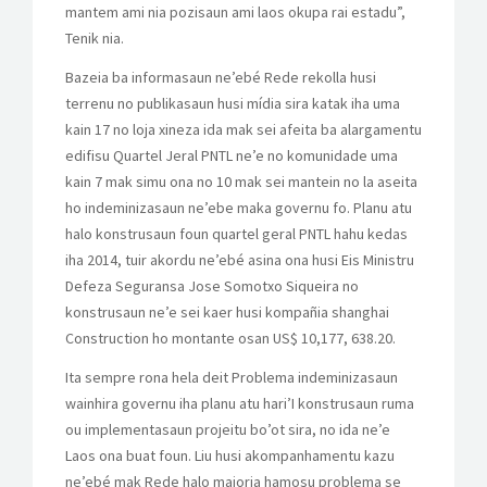
mantem ami nia pozisaun ami laos okupa rai estadu”,
Tenik nia.
Bazeia ba informasaun ne’ebé Rede rekolla husi
terrenu no publikasaun husi mídia sira katak iha uma
kain 17 no loja xineza ida mak sei afeita ba alargamentu
edifisu Quartel Jeral PNTL ne’e no komunidade uma
kain 7 mak simu ona no 10 mak sei mantein no la aseita
ho indeminizasaun ne’ebe maka governu fo. Planu atu
halo konstrusaun foun quartel geral PNTL hahu kedas
iha 2014, tuir akordu ne’ebé asina ona husi Eis Ministru
Defeza Seguransa Jose Somotxo Siqueira no
konstrusaun ne’e sei kaer husi kompañia shanghai
Construction ho montante osan US$ 10,177, 638.20.
Ita sempre rona hela deit Problema indeminizasaun
wainhira governu iha planu atu hari’I konstrusaun ruma
ou implementasaun projeitu bo’ot sira, no ida ne’e
Laos ona buat foun. Liu husi akompanhamentu kazu
ne’ebé mak Rede halo maioria hamosu problema se