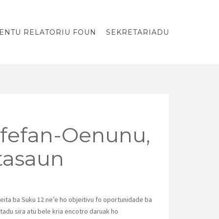
ENTU RELATORIU FOUN
SEKRETARIADU
efefan-Oenunu,
ntasaun
eita ba Suku 12 ne’e ho objeitivu fo oportunidade ba
adu sira atu bele kria encotro daruak ho