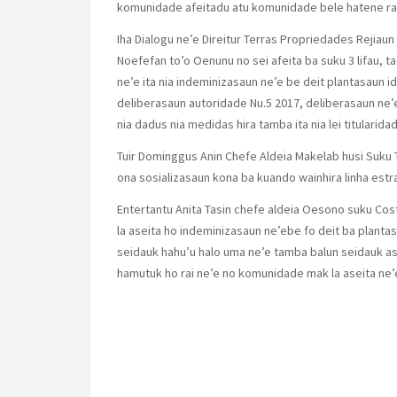
komunidade afeitadu atu komunidade bele hatene rai
Iha Dialogu ne’e Direitur Terras Propriedades Rejia
Noefefan to’o Oenunu no sei afeita ba suku 3 lifau, 
ne’e ita nia indeminizasaun ne’e be deit plantasaun i
deliberasaun autoridade Nu.5 2017, deliberasaun ne’e h
nia dadus nia medidas hira tamba ita nia lei titularida
Tuir Dominggus Anin Chefe Aldeia Makelab husi Suku Te
ona sosializasaun kona ba kuando wainhira linha estra
Entertantu Anita Tasin chefe aldeia Oesono suku Co
la aseita ho indeminizasaun ne’ebe fo deit ba planta
seidauk hahu’u halo uma ne’e tamba balun seidauk ase
hamutuk ho rai ne’e no komunidade mak la aseita ne’