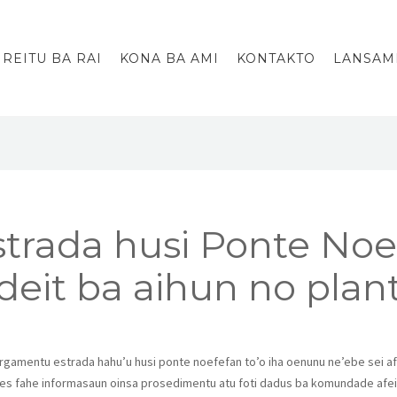
IREITU BA RAI
KONA BA AMI
KONTAKTO
LANSAM
strada husi Ponte No
 deit ba aihun no pla
argamentu estrada hahu’u husi ponte noefefan to’o iha oenunu ne’ebe sei af
des fahe informasaun oinsa prosedimentu atu foti dadus ba komundade afeit