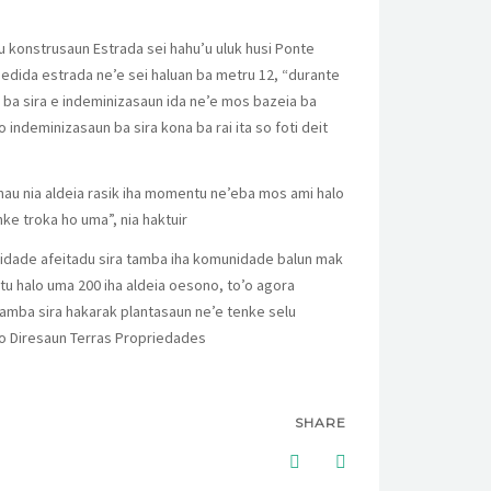
 konstrusaun Estrada sei hahu’u uluk husi Ponte
medida estrada ne’e sei haluan ba metru 12, “durante
n ba sira e indeminizasaun ida ne’e mos bazeia ba
 indeminizasaun ba sira kona ba rai ita so foti deit
 hau nia aldeia rasik iha momentu ne’eba mos ami halo
nke troka ho uma”, nia haktuir
idade afeitadu sira tamba iha komunidade balun mak
atu halo uma 200 iha aldeia oesono, to’o agora
tamba sira hakarak plantasaun ne’e tenke selu
ho Diresaun Terras Propriedades
SHARE