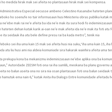
 ho medida hirak mak sei afeita no plantasaun hirak mak sei kompensa.
un Administrativa Especial oecusse ambeno Celestino Kasanube hateten planu
taeboko ho soenufe no tuir informasaun husi Ministeriu obras publika katak 
da ne’ebe mak rai ne’e afeita ba ida ne’e mak ita sura hodi fo indeminizasau
ateten dehan katak karik ai-oan ne’e mak afeita ida ne’e mak ita foti atu fo
de ita seidauk iha atu bele define presu rai ba kada metro”, tenik nia
boko sei iha uma kain 15 mak sei afeita husi nia suku,“iha uma kain 15, iha
da atu liu husi ami nia aldeia komuniade sira hakarak wainhira afeita uma te
sta prekupa kona ba mekanizmu indeminizasaun ne’ebe aplika ona ba komun
saun,” Autoridade ZEESM foti ona rai iha sumlili, meokana ba planu governu 
ita no balun aseita ona no sira nia osan plantasaun foti ona balun seidauk 
e hamutuk ema nain 6,” katak Anita iha Dialogo Entre komunidade afeitadu 