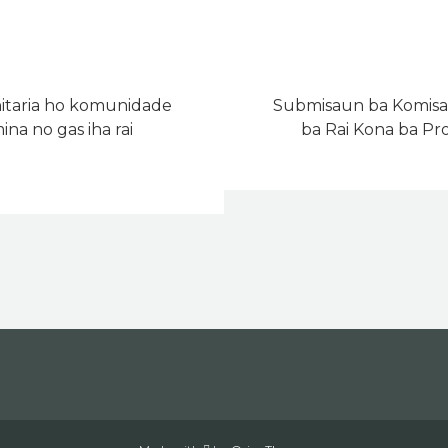
nitaria ho komunidade
Submisaun ba Komisa
na no gas iha rai
ba Rai Kona ba P