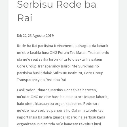
Serbisu Rede ba
Rai
Dili 22-23 Agusto 2019
Rede ba Rai partisipa treinamentu salvaguarda labarik
ne’ebe fasilita husi ONG Forum Tau Matan. Treinamentu
ida ne’e realiza iha loron kinta to’o sexta iha salaun
Core Group Transparancy Bairo Pite Surikmas no
partisipa husi Kdalak Sulimutu Institutu, Core Group
Transparancy no Rede ba Rai
Fasilitador Eduarda Martins Gonsalves hateten,
nu’udar ONG ne’ebe hare ba asuntu protesaun labarik,
halo identifikasaun ba organizasaun no Rede sira
ne’ebe halo serbisu parseria ho Oxfam atu bele tau
importansia ba salva guarda labarik iha serbisu kada
organizasaun nian “Ida ne’e hanesan rekeitus husi