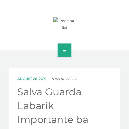
FETO SIRA NIA DIREITU BA RAI
KONA BA AMI
AUGUST 26, 2019
IN
WORKSHOP
KONTAKTO
Salva Guarda
LANSAMENTU RELATORIU FOUN
Labarik
SEKRETARIADU
Importante ba