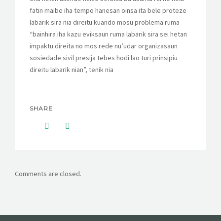
fatin maibe iha tempo hanesan oinsa ita bele proteze
labarik sira nia direitu kuando mosu problema ruma
“bainhira iha kazu eviksaun ruma labarik sira sei hetan
impaktu direita no mos rede nu’udar organizasaun
sosiedade sivil presija tebes hodi lao turi prinsipiu
direitu labarik nian”, tenik nia
SHARE
Comments are closed.