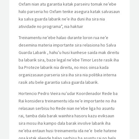
Oxfam nian atu garantia katak parseiru tomak ne’ebe
halo parseria ho Oxfam tenke asegura katak salvasaun
ka salva guarda labarik ne’e iha duni iha sira nia
atividade no programa”, nia haktuir
Treinamentu ne’ebe halao durante loron rua ne’e
desemina materia importante sira relasiona ho Salva
Guarda Labarik , hahu’u husi kunhese saida mak direitu
ba labarik sira, baze legal ne’ebe Timor Leste rasik iha
ba Proteze labarik nia direitu, no mos oinsa kada
organizasaun parseria sira iha sira nia politika interna
rasik atu bele garantia salva guarda labarik.
Hortencio Pedro Vieira nu’udar Koordenador Rede ba
Rai konsidera treinamentu ida ne’e importante no iha
relasaun serbisu ho Rede nian ne’ebe liga ho asuntu
rai, tamba dala barak wainhira hasoru kazu eviksaun
sira mosu iha kampo dala barak involve labarik iha
ne’eba entaun husi treinamentu ida ne’e bele hatene
ona katak aliende halao serbisu ba asuntu rai no hela